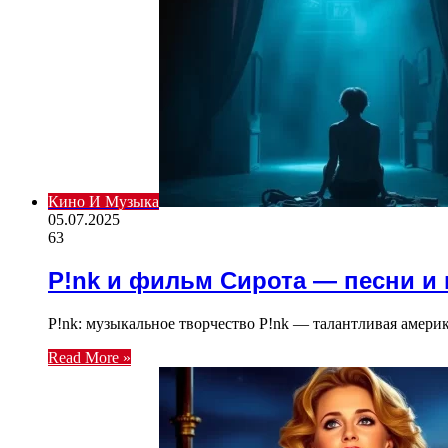
Кино И Музыка
05.07.2025
63
P!nk и фильм Сирота — песни и
P!nk: музыкальное творчество P!nk — талантливая амери
Read More »