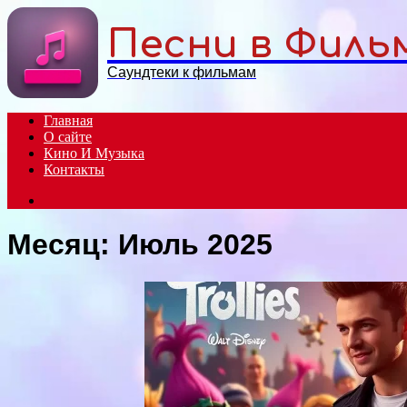
Menu
Песни в Филь
Саундтеки к фильмам
Главная
О сайте
Кино И Музыка
Контакты
Search
for
Месяц:
Июль 2025