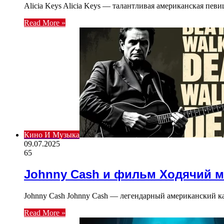
Alicia Keys Alicia Keys — талантливая американская певи
Read More »
Кино И Музыка
09.07.2025
65
Johnny Cash и фильм Ходячий м
Johnny Cash Johnny Cash — легендарный американский ка
Read More »