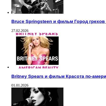
Bruce Springsteen и фильм Город грехов
27.02.2026
Britney Spears и фильм Красота по-амер
01.01.2026