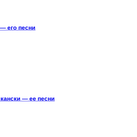
 — его песни
икански — ее песни