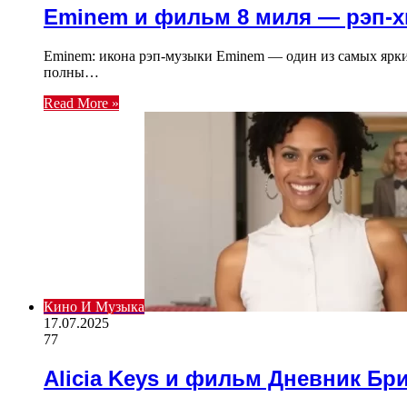
Eminem и фильм 8 миля — рэп-
Eminem: икона рэп-музыки Eminem — один из самых ярких
полны…
Read More »
Кино И Музыка
17.07.2025
77
Alicia Keys и фильм Дневник Бр