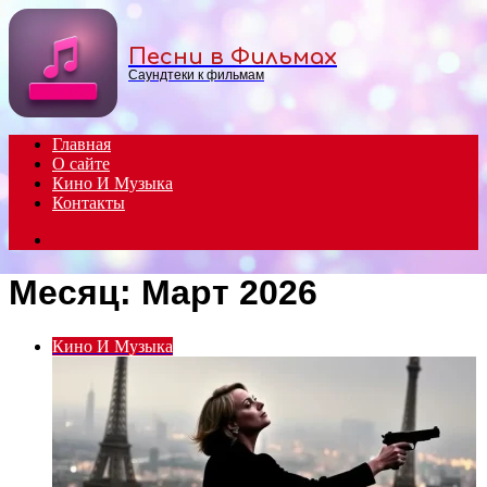
Menu
Песни в Фильмах
Саундтеки к фильмам
Главная
О сайте
Кино И Музыка
Контакты
Search
for
Месяц:
Март 2026
Кино И Музыка