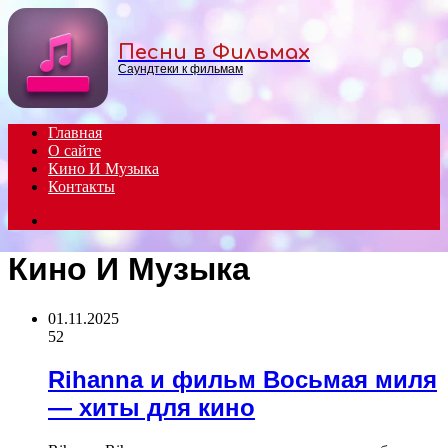
Menu
Песни в Фильмах
Саундтеки к фильмам
Главная
О сайте
Кино И Музыка
Контакты
Search
for
Кино И Музыка
01.11.2025
52
Rihanna и фильм Восьмая миля
— хиты для кино