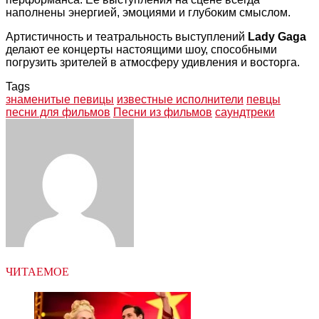
наполнены энергией, эмоциями и глубоким смыслом.
Артистичность и театральность выступлений
Lady Gaga
делают ее концерты настоящими шоу, способными
погрузить зрителей в атмосферу удивления и восторга.
Tags
знаменитые певицы
известные исполнители
певцы
песни для фильмов
Песни из фильмов
саундтреки
Facebook
Twitter
LinkedIn
Tumblr
Pinterest
Reddit
VKontakte
Odnoklassniki
Skype
WhatsApp
Telegram
Viber
Share
Print
via
Email
ЧИТАЕМОЕ