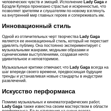
человеческих чувств и эмоций. Исполнение
Lady Gaga
и
Брэдли Купера пронизано страстью и искренностью, что
позволяет зрителям и слушателям по-новому взглянуть
на внутренний мир главных героев и сопереживать им.
Инновационный стиль
Одной из отличительных черт творчества
Lady Gaga
является ее инновационный стиль, который не перестает
удивлять публику. Она постоянно экспериментирует с
музыкальными жанрами, модными образами и
сценическими выступлениями, создавая нечто
удивительное и неповторимое.
Музыкальные критики отмечают, что
Lady Gaga
всегда на
шаг впереди своего времени, предвосхищая будущие
тренды и устанавливая новые стандарты в индустрии
развлечений.
Искусство перформанса
Помимо музыкальных и кинематографических работ,
Lady Gaga
также известна своим мастерством в области
перформанса. Ее выступления на сцене всегда