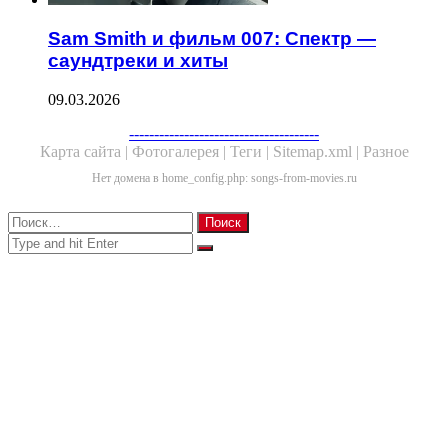
Sam Smith и фильм 007: Спектр —
саундтреки и хиты
09.03.2026
Facebook
Twitter
WhatsApp
Telegram
--------------------------------------
Карта сайта |
Фотогалерея |
Теги |
Sitemap.xml |
Разное
Нет домена в home_config.php: songs-from-movies.ru
Close
Найти:
Close
Search
for