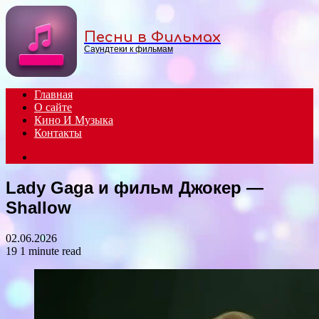
Menu
Песни в Фильмах
Саундтеки к фильмам
Главная
О сайте
Кино И Музыка
Контакты
Search
for
Lady Gaga и фильм Джокер —
Shallow
02.06.2026
19
1 minute read