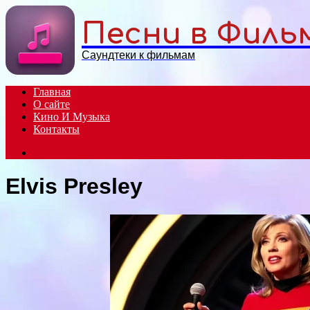
Menu
Песни в Филь
Саундтеки к фильмам
Главная
О сайте
Кино И Музыка
Контакты
Search
for
Elvis Presley