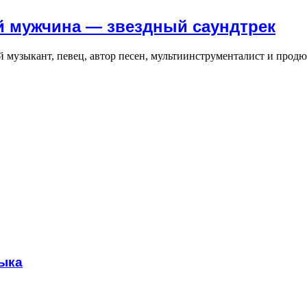
й мужчина — звездный саундтрек
 музыкант, певец, автор песен, мультиинструменталист и продюс
зыка