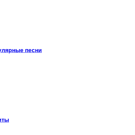
пулярные песни
иты