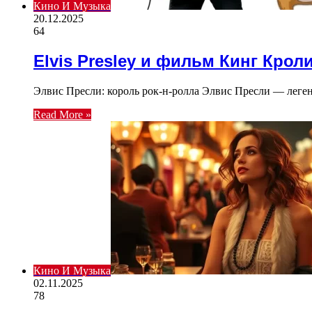
Кино И Музыка
20.12.2025
64
Elvis Presley и фильм Кинг Кро
Элвис Пресли: король рок-н-ролла Элвис Пресли — леген
Read More »
Кино И Музыка
02.11.2025
78