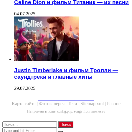
Celine Dion и фильм Титаник — их песни
04.07.2025
Justin Timberlake и фильм Тролли —
саундтреки и главные хиты
29.07.2025
--------------------------------------
Карта сайта |
Фотогалерея |
Теги |
Sitemap.xml |
Разное
Нет домена в home_config.php: songs-from-movies.ru
Close
Найти:
Close