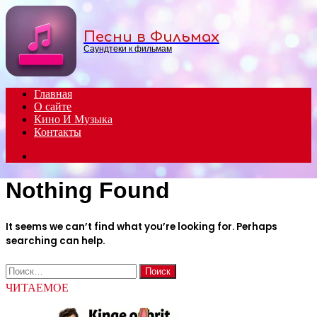
Menu
Песни в Фильмах
Саундтеки к фильмам
Главная
О сайте
Кино И Музыка
Контакты
Search
for
Nothing Found
It seems we can’t find what you’re looking for. Perhaps
searching can help.
Найти:
ЧИТАЕМОЕ