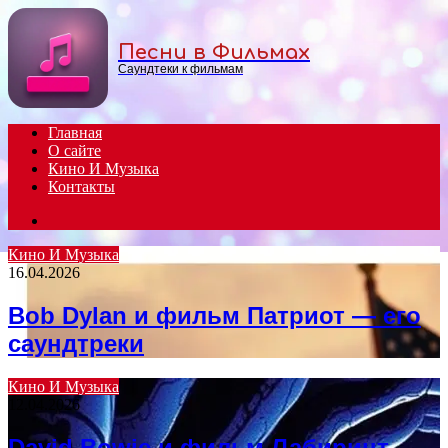
Menu
Песни в Фильмах
Саундтеки к фильмам
Главная
О сайте
Кино И Музыка
Контакты
Search
for
Кино И Музыка
16.04.2026
Bob Dylan и фильм Патриот — его
саундтреки
Кино И Музыка
12.04.2026
David Bowie и фильм Лабиринт —