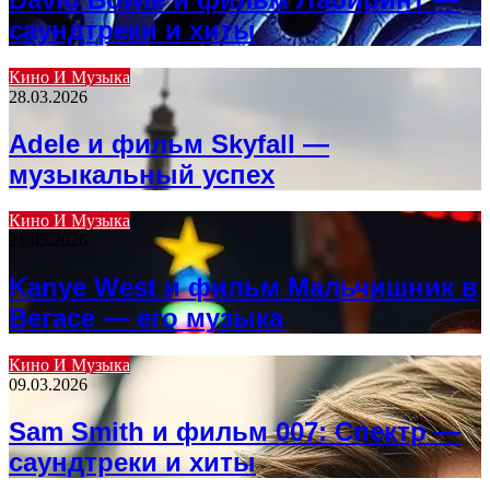
саундтреки и хиты
Кино И Музыка
28.03.2026
Adele и фильм Skyfall —
музыкальный успех
Кино И Музыка
21.03.2026
Kanye West и фильм Мальчишник в
Вегасе — его музыка
Кино И Музыка
09.03.2026
Sam Smith и фильм 007: Спектр —
саундтреки и хиты