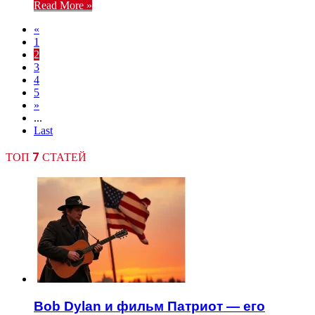
Read More »
«
1
2
3
4
5
»
...
Last
ТОП 7 СТАТЕЙ
Bob Dylan и фильм Патриот — его