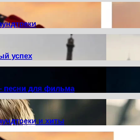
аундтреки
ый успех
— песни для фильма
аундтреки и хиты