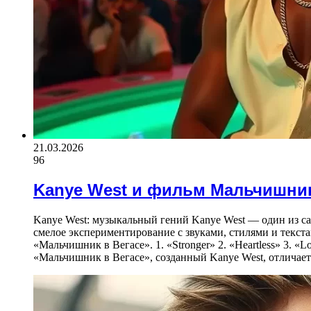
21.03.2026
96
Kanye West и фильм Мальчишник
Kanye West: музыкальный гений Kanye West — один из с
смелое экспериментирование с звуками, стилями и текста
«Мальчишник в Вегасе». 1. «Stronger» 2. «Heartless» 3. 
«Мальчишник в Вегасе», созданный Kanye West, отлича