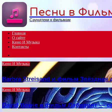
Menu
Песни в Филь
Саундтеки к фильмам
Главная
О сайте
Кино И Музыка
Контакты
Search
for
Кино И Музыка
26.02.2026
Barbra Streisand и фильм Звёздная
Кино И Музыка
12.04.2026
David Bowie и фильм Лабиринт — с