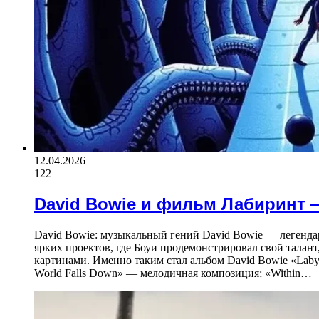
12.04.2026
122
David Bowie и фильм Лабиринт 
David Bowie: музыкальный гений David Bowie — легенда
ярких проектов, где Боуи продемонстрировал свой талан
картинами. Именно таким стал альбом David Bowie «Labyr
World Falls Down» — мелодичная композиция; «Within…