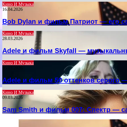
Кино И Музыка
16.04.2026
Bob Dylan и фильм Патриот — его с
Кино И Музыка
28.03.2026
Adele и фильм Skyfall — музыкальн
Кино И Музыка
05.03.2026
Adele и фильм 50 оттенков серого 
Кино И Музыка
09.03.2026
Sam Smith и фильм 007: Спектр — с