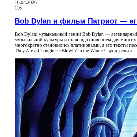
16.04.2026
116
Bob Dylan и фильм Патриот — ег
Bob Dylan: музыкальный гений Bob Dylan — легендарный 
музыкальной культуры и стало вдохновением для многих 
многократно становились платиновыми, а его тексты песен
They Are a-Changin'» «Blowin’ in the Wind» Саундтреки к