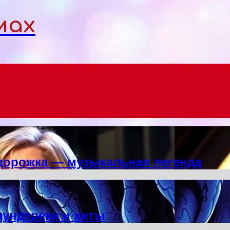
мах
 дорожка — музыкальная легенда
аундтреки и хиты