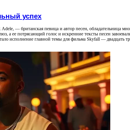
льный успех
как Adele, — британская певица и автор песен, обладательница м
блюз, а ее потрясающий голос и искренние тексты песен завоева
стало исполнение главной темы для фильма Skyfall — двадцать т