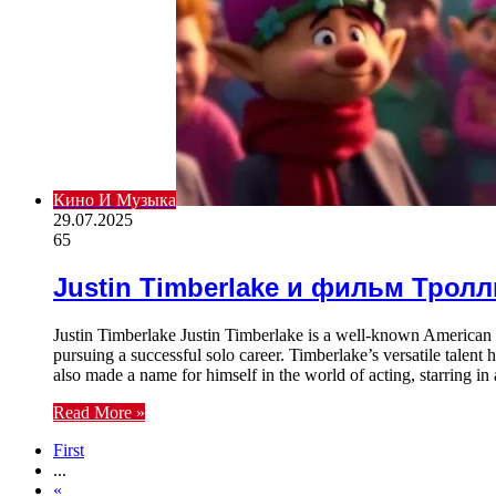
Кино И Музыка
29.07.2025
65
Justin Timberlake и фильм Трол
Justin Timberlake Justin Timberlake is a well-known American 
pursuing a successful solo career. Timberlake’s versatile tale
also made a name for himself in the world of acting, starring i
Read More »
First
...
«