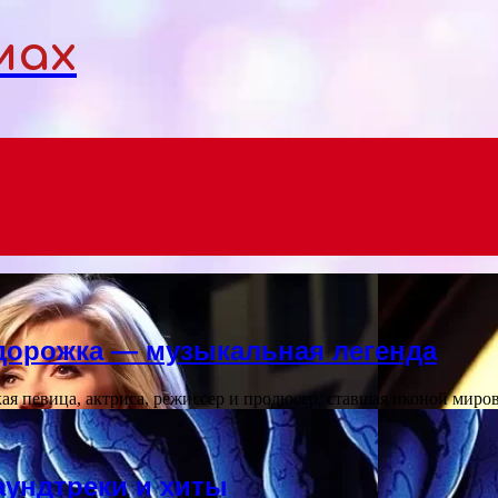
мах
 дорожка — музыкальная легенда
ая певица, актриса, режиссер и продюсер, ставшая иконой мир
аундтреки и хиты