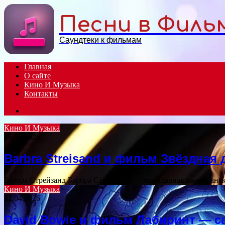
Menu
Песни в Филь
Саундтеки к фильмам
Главная
О сайте
Кино И Музыка
Контакты
Search
for
Кино И Музыка
26.02.2026
Barbra Streisand и фильм Звёздная
Барбра Стрейзанд Барбра Стрейзанд — легендарная американск
Кино И Музыка
12.04.2026
David Bowie и фильм Лабиринт — с