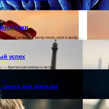
фигура в мире музыки и кино. Его…
аундтреки
канский музыкант, автор песен, поэт и актёр.…
ый успех
ele, — британская певица и автор…
— песни для фильма
сающим голосом и способностью передавать эмоции через…