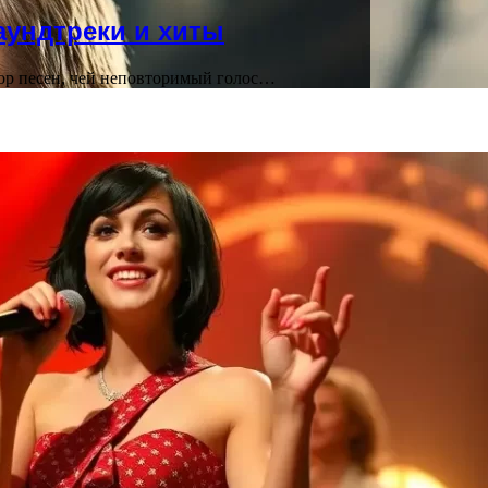
аундтреки и хиты
тор песен, чей неповторимый голос…