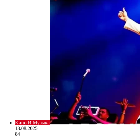
Кино И Музыка
13.08.2025
84