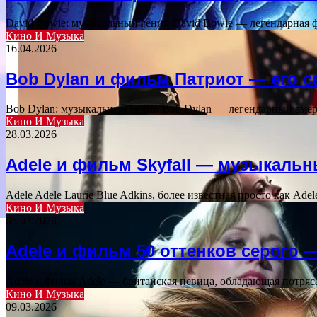
David Bowie: музыкальный гений David Bowie — легендарная 
Кино И Музыка
16.04.2026
Bob Dylan и фильм Патриот — его с
Bob Dylan: музыкальный гений Bob Dylan — легендарный амери
Кино И Музыка
28.03.2026
Adele и фильм Skyfall — музыкальн
Adele Adele Laurie Blue Adkins, более известная просто как Ad
Кино И Музыка
05.03.2026
Adele и фильм 50 оттенков серого 
Adele и фильм Adele — британская певица, обладающая потря
Кино И Музыка
09.03.2026