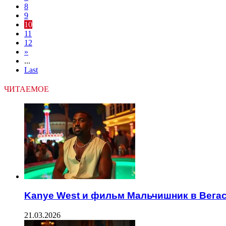
8
9
10
11
12
»
...
Last
ЧИТАЕМОЕ
Kanye West и фильм Мальчишник в Вегас
21.03.2026