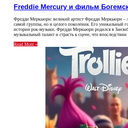
Freddie Mercury и фильм Богем
Фредди Меркьюри: великий артист Фредди Меркьюри – ле
самой группы, но и целого поколения. Его уникальный г
истории рок-музыки. Фредди Меркьюри родился в Занзиба
музыкальный талант и страсть к сцене, что впоследстви
Read More »