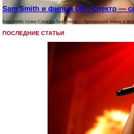
Sam Smith и фильм 007: Спектр — с
Sam Smith: голос Спектра Sam Smith — британский певец и ав
ПОСЛЕДНИЕ СТАТЬИ