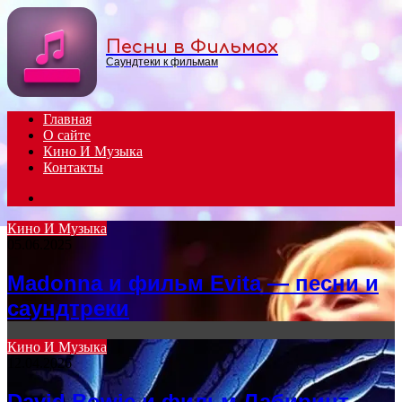
Menu
Песни в Фильмах
Саундтеки к фильмам
Главная
О сайте
Кино И Музыка
Контакты
Search
for
Кино И Музыка
05.06.2025
Madonna и фильм Evita — песни и
саундтреки
Кино И Музыка
12.04.2026
David Bowie и фильм Лабиринт —