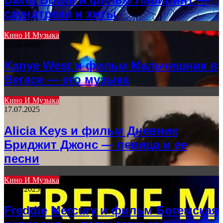
саундтреки и хиты
Кино И Музыка
21.03.2026
Kanye West и фильм Мальчишник в
Вегасе — его музыка
Кино И Музыка
17.07.2025
Alicia Keys и фильм Дневник
Бриджит Джонс — певица и ее
песни
Кино И Музыка
13.08.2025
Freddie Mercury и фильм Богемская