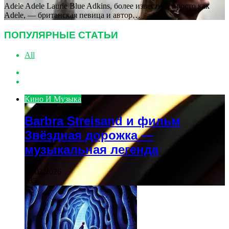
Adele Adele Laurie Blue Adkins, более известная просто как
Adele, — британская певица и автор…
ПОПУЛЯРНЫЕ СТАТЬИ
All
Previous
page
Next
page
Кино И Музыка
Barbra Streisand и фильм
Звёздная дорожка —
музыкальная легенда
26.02.2026
135