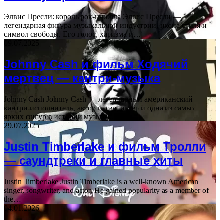
Элвис Пресли: король рок-н-ролла Элвис Пресли —
легендарная фигура музыкальной индустрии, икона стиля и
символ свободы. Его голос, харизма и…
09.07.2025
Johnny Cash и фильм Ходячий
мертвец — кантри-музыка
Johnny Cash Johnny Cash — легендарный американский
кантри-исполнитель, автор песен, актёр и одна из самых
ярких фигур в истории музыки.…
29.07.2025
Justin Timberlake и фильм Тролли
— саундтреки и главные хиты
Justin Timberlake Justin Timberlake is a well-known American
singer, songwriter, and actor. He gained popularity as a member of
the…
04.01.2026