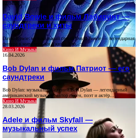
12.04.2026
David Bowie и фильм Лабиринт —
саундтреки и хиты
David Bowie: музыкальный гений David Bowie — легендарная
фигура в мире музыки и кино. Его…
Кино И Музыка
16.04.2026
Bob Dylan и фильм Патриот — его
саундтреки
Bob Dylan: музыкальный гений Bob Dylan — легендарный
американский музыкант, автор песен, поэт и актёр.…
Кино И Музыка
28.03.2026
Adele и фильм Skyfall —
музыкальный успех