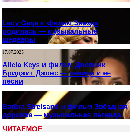
25.12.2025
Lady Gaga и фильм Звезда
родилась — музыкальные
шедевры
17.07.2025
Alicia Keys и фильм Дневник
Бриджит Джонс — певица и ее
песни
26.02.2026
Barbra Streisand и фильм Звёздная
дорожка — музыкальная легенда
ЧИТАЕМОЕ