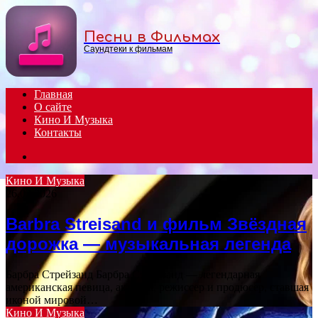
Menu
Песни в Фильмах
Саундтеки к фильмам
Главная
О сайте
Кино И Музыка
Контакты
Search
for
Кино И Музыка
26.02.2026
Barbra Streisand и фильм Звёздная
дорожка — музыкальная легенда
Барбра Стрейзанд Барбра Стрейзанд — легендарная
американская певица, актриса, режиссер и продюсер, ставшая
иконой мировой…
Кино И Музыка