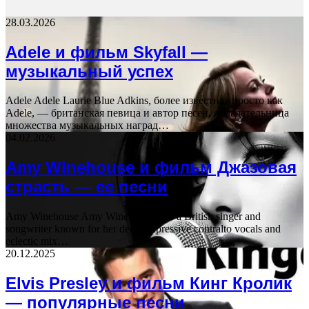
28.03.2026
Adele и фильм Skyfall —
музыкальный успех
Adele Adele Laurie Blue Adkins, более известная просто как
Adele, — британская певица и автор песен, обладательница
множества музыкальных наград…
04.02.2026
Amy Winehouse и фильм Джазовая
страсть — ее песни
Amy Winehouse Amy Winehouse was a British singer and
songwriter known for her deep, expressive contralto vocals and
eclectic mix…
20.12.2025
Elvis Presley и фильм Кинг Кролик
— популярные песни