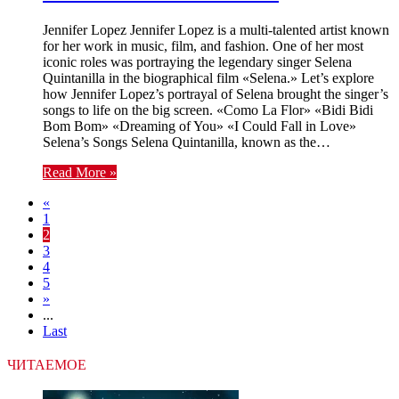
Jennifer Lopez Jennifer Lopez is a multi-talented artist known
for her work in music, film, and fashion. One of her most
iconic roles was portraying the legendary singer Selena
Quintanilla in the biographical film «Selena.» Let’s explore
how Jennifer Lopez’s portrayal of Selena brought the singer’s
songs to life on the big screen. «Como La Flor» «Bidi Bidi
Bom Bom» «Dreaming of You» «I Could Fall in Love»
Selena’s Songs Selena Quintanilla, known as the…
Read More »
«
1
2
3
4
5
»
...
Last
ЧИТАЕМОЕ