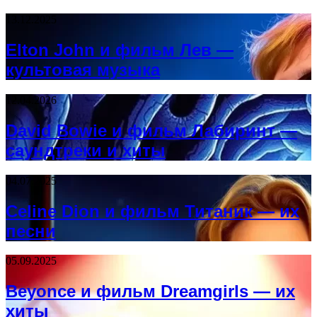
13.12.2025
Elton John и фильм Лев —
культовая музыка
12.04.2026
David Bowie и фильм Лабиринт —
саундтреки и хиты
04.07.2025
Celine Dion и фильм Титаник — их
песни
05.09.2025
Beyonce и фильм Dreamgirls — их
хиты