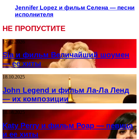
Jennifer Lopez и фильм Селена — песни
исполнителя
НЕ ПРОПУСТИТЕ
17.02.2026
Sia и фильм Величайший шоумен
— ее хиты
18.10.2025
John Legend и фильм Ла-Ла Ленд
— их композиции
18.08.2025
Katy Perry и фильм Роар — певица
и ее хиты